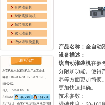
膏体灌装机
辣椒酱灌装机
颗粒灌装机
农化灌装机
液体灌装旋盖机
产品名称：
全自动
设备描述：
联系我们
该自动灌装机
在参
分附加功能。使得
东泰机械专业灌装机生产加工企业
电话：18678865989 0531-88901661、
养等方面更加简便
88902662
更加快速精确。
传真：0531-88022130
技术参数：
在线QQ:
灌装速度：60-100
工厂地 址：山东济南历城区幸福连城国