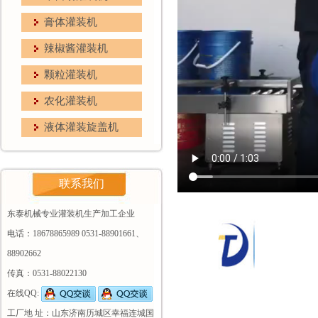
膏体灌装机
辣椒酱灌装机
颗粒灌装机
农化灌装机
液体灌装旋盖机
联系我们
东泰机械专业灌装机生产加工企业
电话：18678865989 0531-88901661、
88902662
传真：0531-88022130
在线QQ:
工厂地 址：山东济南历城区幸福连城国