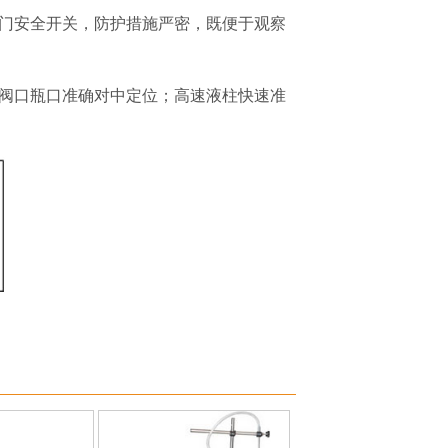
门安全开关，防护措施严密，既便于观察
阀口瓶口准确对中定位；高速液柱快速准