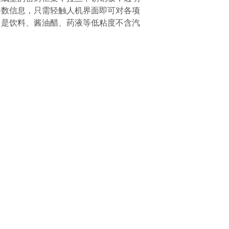
参数信息，只需轻触人机界面即可对各项
，是饮料、酱油醋、药液等低粘度不含汽