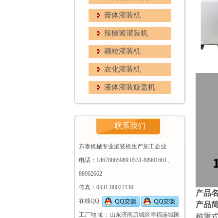
膏体灌装机
辣椒酱灌装机
颗粒灌装机
农化灌装机
液体灌装旋盖机
联系我们
东泰机械专业灌装机生产加工企业
电话：18678865989 0531-88901661、
88902662
传真：0531-88022130
产品
在线QQ:
产品
工厂地 址：山东济南历城区幸福连城国
称重