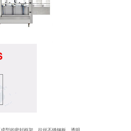
压成型的密封框架，拉丝不锈钢板，透明