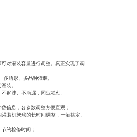
即可对灌装容量进行调整。真正实现了调
量、多瓶形、多品种灌装。
定灌装。
、不起沫、不滴漏，同业独创。
参数信息，各参数调整方便直观；
阀灌装机繁琐的长时间调整，一触搞定、
，节约检修时间；