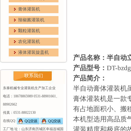
膏体灌装机
辣椒酱灌装机
颗粒灌装机
农化灌装机
液体灌装旋盖机
产品名称：半自动
产品型号：
DT-bzdg
联系我们
产品简介：
半自动膏体灌装机
东泰机械专业灌装机生产加工企业
电话：18678865989 0531-88901661、
膏体灌装机是一款
88902662
有占地面积小、搬
传真：0531-88022130
本机型选用高品质
在线QQ:
灌装精度和极底的
工厂地 址：山东济南历城区幸福连城国